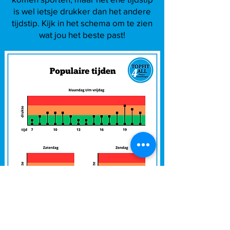
is wel ietsje drukker dan het andere
tijdstip. Kijk in het schema om te zien
wat jou het beste past!
08-02-2024