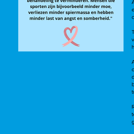
e
b
R
t