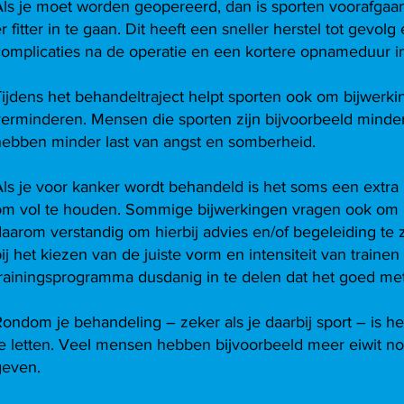
Als je moet worden geopereerd, dan is sporten voorafga
r fitter in te gaan. Dit heeft een sneller herstel tot gevo
complicaties na de operatie en een kortere opnameduur in
Tijdens het behandeltraject helpt sporten ook om bijwerk
verminderen. Mensen die sporten zijn bijvoorbeeld minde
hebben minder last van angst en somberheid.
Als je voor kanker wordt behandeld is het soms een extra
om vol te houden. Sommige bijwerkingen vragen ook om aa
daarom verstandig om hierbij advies en/of begeleiding te
ij het kiezen van de juiste vorm en intensiteit van train
trainingsprogramma dusdanig in te delen dat het goed me
ondom je behandeling – zeker als je daarbij sport – is h
e letten. Veel mensen hebben bijvoorbeeld meer eiwit nod
geven.