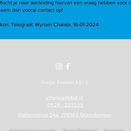
Mocht je naar aanleiding hiervan een vraag hebben voor 
neem dan vooral contact op!
Bron: Telegraaf, Myriam Chalabi, 16-01-2024
Google Reviews 4,9 / 5
info@topfit4all.nl
0524 - 223225
Stationsstraat 24a, 7783AS Gramsbergen
Algemene voorwaarden
Privacy Statement
Huisregels